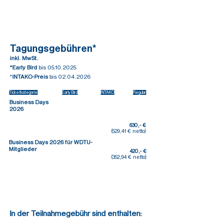
Tagungsgebühren*
inkl. MwSt.
*Early Bird
bis
05.10.2025
*
INTAKO-Preis
bis
02.04.2026
Ticketkategorie
Early Bird
INTAKO
Regular
Business Days
2026
630,- €
(529,41 € netto)
Business Days 2026 für ​WDTU-
Mitglieder
420,- €
(352,94 € netto)
In der Teilnahmegebühr sind enthalten: