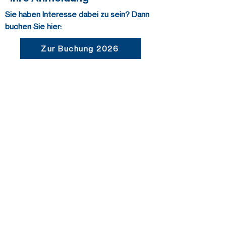
Sie haben Interesse dabei zu sein? Dann
buchen Sie hier:
Zur Buchung 2026
Ergänzungen und/oder Fragen senden
sie bitte formlos als E-Mail an die
Geschäftsstelle:
info@tanzen.de
Stornobedingungen für die
WDTU Business Days
Die Anmeldung ist verbindlich.
Ummeldungen sind jederzeit möglich.
Eine Stornierung ist bis 8 Wochen vor
Veranstaltungsbeginn möglich. Sie