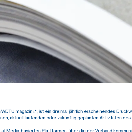
 »WDTU magazin«*, ist ein dreimal jährlich erscheinendes Druckwe
nen, aktuell laufenden oder zukünftig geplanten Aktivitäten de
ial-Media-basierten Plattformen, über die der Verband kommunizi