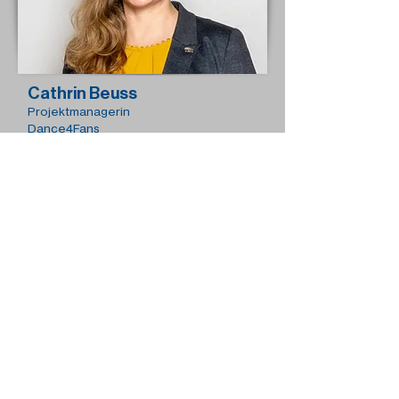
Cathrin Beuss
Projektmanagerin
Dance4Fans
cathrin.beuss@tanzen.de
Lars Teichert